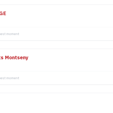
GE
quest moment
rts Montseny
quest moment