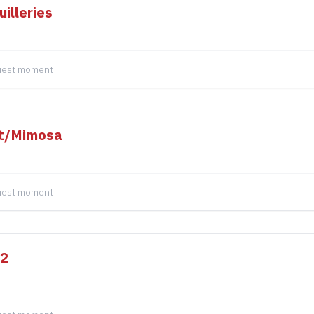
illeries
quest moment
rt/Mimosa
quest moment
l2