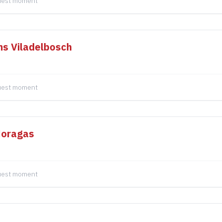
quest moment
ns Viladelbosch
quest moment
Moragas
quest moment