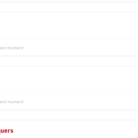
quest moment
quest moment
quers